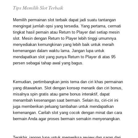
Tips Memilih Slot Terbaik
Memilih permainan slot terbaik dapat jadi suatu tantangan
mengingat jumlah opsi yang tersedia. Yang pertama, cermati
tingkat hasil pemain atau Return to Player dari setiap mesin
slot. Mesin dengan Return to Player lebih tinggi umumnya
menyediakan kemungkinan yang lebih baik untuk meraih
kemenangan dalam waktu lama. Jangan lupa untuk
mendapatkan slot yang punya Return to Player di atas 95
persen sebagai tahap awal yang bagus.
Kemudian, pertimbangkan jenis tema dan ciri khas permainan
yang ditawarkan. Slot dengan konsep menarik dan ciri bonus,
misalnya spin gratis atau game bonus interaktif, dapat
menambah kesenangan saat bermain. Selain itu, ciri-ciri ini
juga memberikan peluang tambahan untuk mendapatkan
kemenangan. Carilah slot yang cocok dengan minat dan cara
bermain Anda agar proses bermain semakin menyenangkan.
Terakhir, jangan lupa untuk memeriksa review dan saran dari