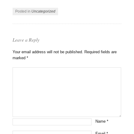
Posted in
Uncategorized
Leave a Reply
Your email address will not be published.
Required fields are
marked
*
Name
*
Email
*