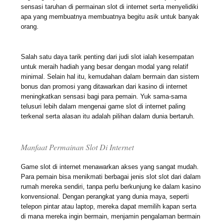
sensasi taruhan di permainan slot di internet serta menyelidiki
apa yang membuatnya membuatnya begitu asik untuk banyak
orang.
Salah satu daya tarik penting dari judi slot ialah kesempatan
untuk meraih hadiah yang besar dengan modal yang relatif
minimal. Selain hal itu, kemudahan dalam bermain dan sistem
bonus dan promosi yang ditawarkan dari kasino di internet
meningkatkan sensasi bagi para pemain. Yuk sama-sama
telusuri lebih dalam mengenai game slot di internet paling
terkenal serta alasan itu adalah pilihan dalam dunia bertaruh.
Manfaat Permainan Slot Di Internet
Game slot di internet menawarkan akses yang sangat mudah.
Para pemain bisa menikmati berbagai jenis slot slot dari dalam
rumah mereka sendiri, tanpa perlu berkunjung ke dalam kasino
konvensional. Dengan perangkat yang dunia maya, seperti
telepon pintar atau laptop, mereka dapat memilih kapan serta
di mana mereka ingin bermain, menjamin pengalaman bermain