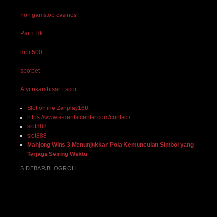
non gamstop casinos
Paito Hk
mpo500
spotbet
Afyonkarahisar Escort
Slot online Zenplay168
https://www.a-dentalcenter.com/contact/
slot888
slot888
Mahjong Wins 3 Menunjukkan Pola Kemunculan Simbol yang
Terjaga Seiring Waktu
SIDEBAR/BLOGROLL