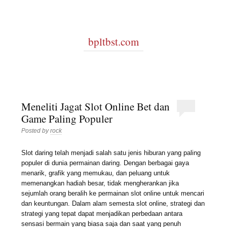
bpltbst.com
Meneliti Jagat Slot Online Bet dan
Game Paling Populer
Posted by
rock
Slot daring telah menjadi salah satu jenis hiburan yang paling
populer di dunia permainan daring. Dengan berbagai gaya
menarik, grafik yang memukau, dan peluang untuk
memenangkan hadiah besar, tidak mengherankan jika
sejumlah orang beralih ke permainan slot online untuk mencari
dan keuntungan. Dalam alam semesta slot online, strategi dan
strategi yang tepat dapat menjadikan perbedaan antara
sensasi bermain yang biasa saja dan saat yang penuh