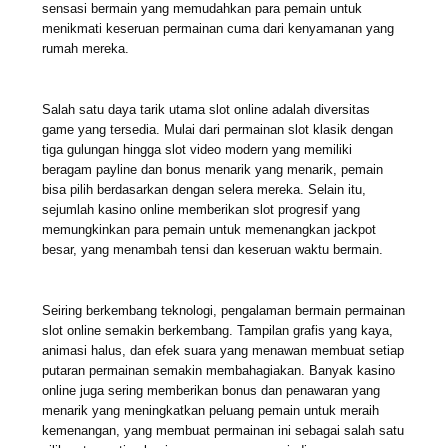
sensasi bermain yang memudahkan para pemain untuk
menikmati keseruan permainan cuma dari kenyamanan yang
rumah mereka.
Salah satu daya tarik utama slot online adalah diversitas
game yang tersedia. Mulai dari permainan slot klasik dengan
tiga gulungan hingga slot video modern yang memiliki
beragam payline dan bonus menarik yang menarik, pemain
bisa pilih berdasarkan dengan selera mereka. Selain itu,
sejumlah kasino online memberikan slot progresif yang
memungkinkan para pemain untuk memenangkan jackpot
besar, yang menambah tensi dan keseruan waktu bermain.
Seiring berkembang teknologi, pengalaman bermain permainan
slot online semakin berkembang. Tampilan grafis yang kaya,
animasi halus, dan efek suara yang menawan membuat setiap
putaran permainan semakin membahagiakan. Banyak kasino
online juga sering memberikan bonus dan penawaran yang
menarik yang meningkatkan peluang pemain untuk meraih
kemenangan, yang membuat permainan ini sebagai salah satu