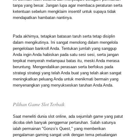
tanpa yang besar. Jangan lupa agar membaca peraturan serta
ketentuan sebelum mengklaim insentif untuk supaya tidak
mendapatkan hambatan nantinya.
Pada akhirnya, tetapkan batasan taruh serta tetap disiplin
dalam mengikutinya. Ini sangat menolong dalam mengelola
pengelolaan bankroll Anda. Tentukan jumlah yang sanggup
Anda ingin Anda habiskan pada satu sesi sesi, serta jangan
terpikat menyerah melampaui batas itu, meski Anda merasa
beruntung. Mengendalikan perasaan serta berfokus pada
strategi strategi yang telah Anda buat yang telah akan sangat
meningkatkan peluang Anda untuk menikmati bermain yang
menyenangkan yang menyukseskan taruhan Anda Anda.
Pilihan Game Slot Terbaik
Saat meneliti dunia slot online, ada sejumlah game yang patut
dicoba oleh banyak penggemar pertaruhan. Salah satunya
ialah permainan "Gonzo’s Quest," yang memberikan
pengalaman gaming sangat unik dengan tema petualangan