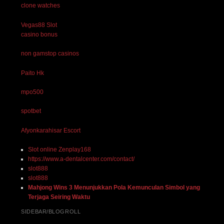
clone watches
Vegas88 Slot
casino bonus
non gamstop casinos
Paito Hk
mpo500
spotbet
Afyonkarahisar Escort
Slot online Zenplay168
https://www.a-dentalcenter.com/contact/
slot888
slot888
Mahjong Wins 3 Menunjukkan Pola Kemunculan Simbol yang
Terjaga Seiring Waktu
SIDEBAR/BLOGROLL