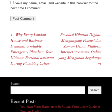
Save my name, email, and website in this browser for the
next time I comment.
←
Why Every London
Revolusi Hiburan Digital:
Post navigation
House and Business
Mengungkap Potensi dan
Demands a reliable
Zaman Depan Platform
Emergency Plumber: Your
Internet streaming Online
Ultimate Personal assistant
yang Mengubah Segalanya
During Plumbing Crises
→
Search
Search
Recent Posts
Your own Forex Earnings with Rebate Programs A Guide to
Smarter Trading