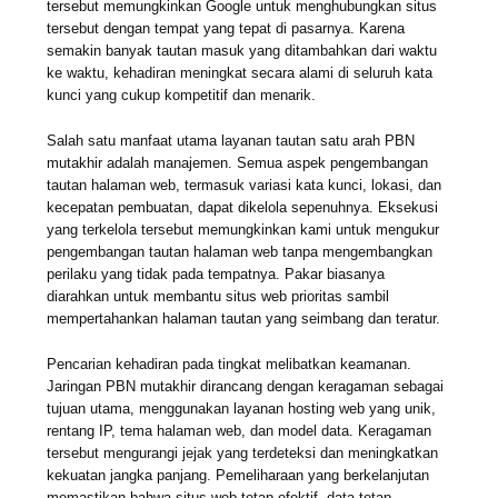
tersebut memungkinkan Google untuk menghubungkan situs
tersebut dengan tempat yang tepat di pasarnya. Karena
semakin banyak tautan masuk yang ditambahkan dari waktu
ke waktu, kehadiran meningkat secara alami di seluruh kata
kunci yang cukup kompetitif dan menarik.
Salah satu manfaat utama layanan tautan satu arah PBN
mutakhir adalah manajemen. Semua aspek pengembangan
tautan halaman web, termasuk variasi kata kunci, lokasi, dan
kecepatan pembuatan, dapat dikelola sepenuhnya. Eksekusi
yang terkelola tersebut memungkinkan kami untuk mengukur
pengembangan tautan halaman web tanpa mengembangkan
perilaku yang tidak pada tempatnya. Pakar biasanya
diarahkan untuk membantu situs web prioritas sambil
mempertahankan halaman tautan yang seimbang dan teratur.
Pencarian kehadiran pada tingkat melibatkan keamanan.
Jaringan PBN mutakhir dirancang dengan keragaman sebagai
tujuan utama, menggunakan layanan hosting web yang unik,
rentang IP, tema halaman web, dan model data. Keragaman
tersebut mengurangi jejak yang terdeteksi dan meningkatkan
kekuatan jangka panjang. Pemeliharaan yang berkelanjutan
memastikan bahwa situs web tetap efektif, data tetap