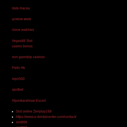
data macau
шлюхи киев
clone watches
Vegas88 Slot
casino bonus
non gamstop casinos
Paito Hk
mpo500
spotbet
Afyonkarahisar Escort
Slot online Zenplay168
https://www.a-dentalcenter.com/contact/
slot888