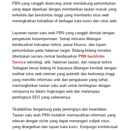
PBN yang canggih dirancang untuk mendukung pertumbuhan
yang dapat diperluas dengan memberikan tautan masuk yang
terkelola dan berotoritas tinggi yang membantu situs web
meningkatkan kehadiran di berbagai kata kunci dan situs web.
Layanan tautan satu arah PBN yang canggih dimulai dengan
pengaturan kesempurnaan. Setiap rencana dibangun
berdasarkan kekuatan terkini, pasar khusus, dan tujuan
pertumbuhan pada halaman target. Bidang-bidang tersebut
ditentukan secara cermat berdasarkan
PBN backlinks
Service
teknologi, ahli, halaman tautan, dan riwayat terkini.
Sebagian besar bidang ini biasanya dibangun kembali dengan
melihat situs web internet yang autentik dan berkinerja tinggi
yang memiliki informasi unik dan pengaturan yang sehat,
memungkinkan tautan satu arah untuk terintegrasi dengan
sempurna ke dalam lingkungan web dan melampaui
pentingnya SEO yang sebenarnya.
Skalabilitas bergantung pada pentingnya dan keandalan.
Tautan satu arah PBN mutakhir memasukkan informasi yang
relevan dengan niche yang dapat menangani subjek situs
yang ditargetkan dan tujuan kata kunci. Konjungsi kontekstual