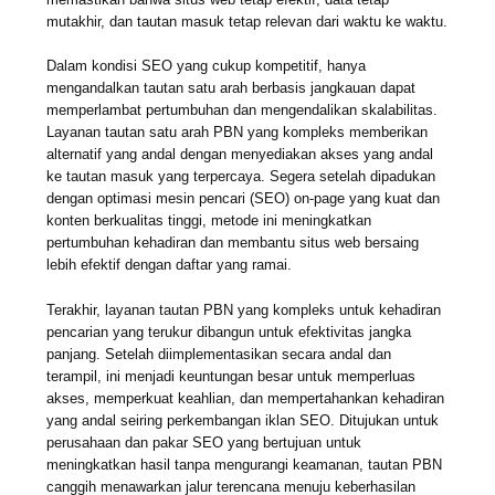
mutakhir, dan tautan masuk tetap relevan dari waktu ke waktu.
Dalam kondisi SEO yang cukup kompetitif, hanya
mengandalkan tautan satu arah berbasis jangkauan dapat
memperlambat pertumbuhan dan mengendalikan skalabilitas.
Layanan tautan satu arah PBN yang kompleks memberikan
alternatif yang andal dengan menyediakan akses yang andal
ke tautan masuk yang terpercaya. Segera setelah dipadukan
dengan optimasi mesin pencari (SEO) on-page yang kuat dan
konten berkualitas tinggi, metode ini meningkatkan
pertumbuhan kehadiran dan membantu situs web bersaing
lebih efektif dengan daftar yang ramai.
Terakhir, layanan tautan PBN yang kompleks untuk kehadiran
pencarian yang terukur dibangun untuk efektivitas jangka
panjang. Setelah diimplementasikan secara andal dan
terampil, ini menjadi keuntungan besar untuk memperluas
akses, memperkuat keahlian, dan mempertahankan kehadiran
yang andal seiring perkembangan iklan SEO. Ditujukan untuk
perusahaan dan pakar SEO yang bertujuan untuk
meningkatkan hasil tanpa mengurangi keamanan, tautan PBN
canggih menawarkan jalur terencana menuju keberhasilan