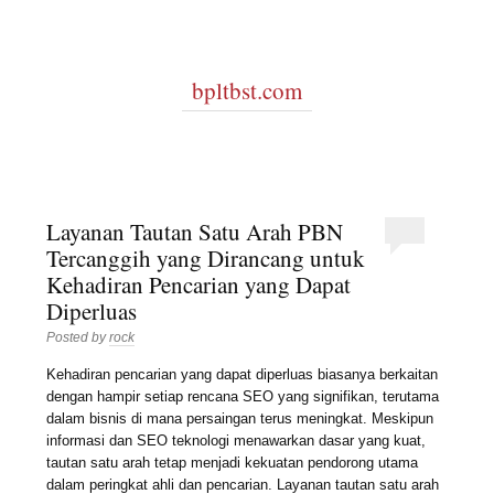
bpltbst.com
Layanan Tautan Satu Arah PBN
Tercanggih yang Dirancang untuk
Kehadiran Pencarian yang Dapat
Diperluas
Posted by
rock
Kehadiran pencarian yang dapat diperluas biasanya berkaitan
dengan hampir setiap rencana SEO yang signifikan, terutama
dalam bisnis di mana persaingan terus meningkat. Meskipun
informasi dan SEO teknologi menawarkan dasar yang kuat,
tautan satu arah tetap menjadi kekuatan pendorong utama
dalam peringkat ahli dan pencarian. Layanan tautan satu arah