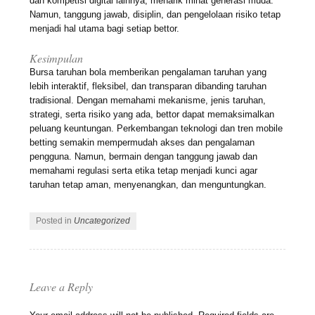
dan kompetisi digital lainnya, menarik minat generasi muda.
Namun, tanggung jawab, disiplin, dan pengelolaan risiko tetap
menjadi hal utama bagi setiap bettor.
Kesimpulan
Bursa taruhan bola memberikan pengalaman taruhan yang
lebih interaktif, fleksibel, dan transparan dibanding taruhan
tradisional. Dengan memahami mekanisme, jenis taruhan,
strategi, serta risiko yang ada, bettor dapat memaksimalkan
peluang keuntungan. Perkembangan teknologi dan tren mobile
betting semakin mempermudah akses dan pengalaman
pengguna. Namun, bermain dengan tanggung jawab dan
memahami regulasi serta etika tetap menjadi kunci agar
taruhan tetap aman, menyenangkan, dan menguntungkan.
Posted in
Uncategorized
Leave a Reply