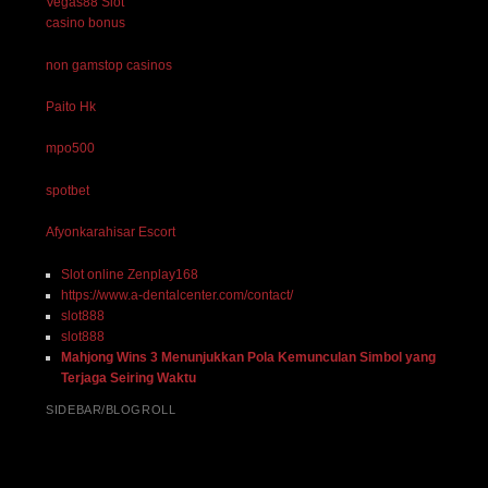
Vegas88 Slot
casino bonus
non gamstop casinos
Paito Hk
mpo500
spotbet
Afyonkarahisar Escort
Slot online Zenplay168
https://www.a-dentalcenter.com/contact/
slot888
slot888
Mahjong Wins 3 Menunjukkan Pola Kemunculan Simbol yang
Terjaga Seiring Waktu
SIDEBAR/BLOGROLL