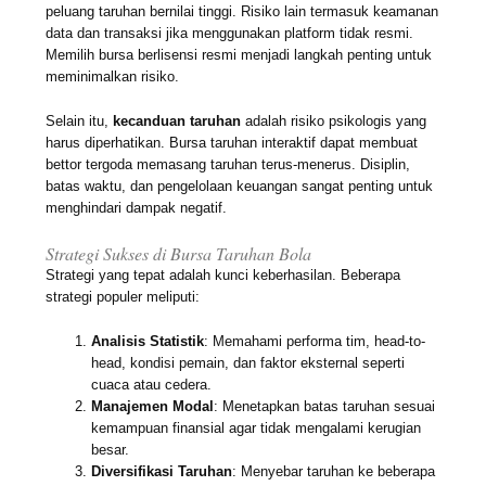
peluang taruhan bernilai tinggi. Risiko lain termasuk keamanan
data dan transaksi jika menggunakan platform tidak resmi.
Memilih bursa berlisensi resmi menjadi langkah penting untuk
meminimalkan risiko.
Selain itu,
kecanduan taruhan
adalah risiko psikologis yang
harus diperhatikan. Bursa taruhan interaktif dapat membuat
bettor tergoda memasang taruhan terus-menerus. Disiplin,
batas waktu, dan pengelolaan keuangan sangat penting untuk
menghindari dampak negatif.
Strategi Sukses di Bursa Taruhan Bola
Strategi yang tepat adalah kunci keberhasilan. Beberapa
strategi populer meliputi:
Analisis Statistik
: Memahami performa tim, head-to-
head, kondisi pemain, dan faktor eksternal seperti
cuaca atau cedera.
Manajemen Modal
: Menetapkan batas taruhan sesuai
kemampuan finansial agar tidak mengalami kerugian
besar.
Diversifikasi Taruhan
: Menyebar taruhan ke beberapa