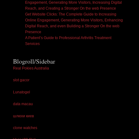
Engagement, Generating More Visitors, Increasing Digital
Reach, and Creating a Stronger On the web Presence
Get Website Clicks: The Complete Guide to Increasing
Online Engagement, Generating More Visitors, Enhancing
Digital Reach, and even Building a Stronger On the web
Presence
A Patient’s Guide to Professional Arthritis Treatment
Services
Blogroll/Sidebar
Real Pokies Australia
slot gacor
Lunatogel
data macau
шлюхи киев
clone watches