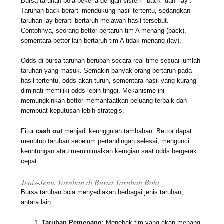
Bursa taruhan bola bekerja dengan sistem “back” dan “lay”.
Taruhan back berarti mendukung hasil tertentu, sedangkan
taruhan lay berarti bertaruh melawan hasil tersebut.
Contohnya, seorang bettor bertaruh tim A menang (back),
sementara bettor lain bertaruh tim A tidak menang (lay).
Odds di bursa taruhan berubah secara real-time sesuai jumlah
taruhan yang masuk. Semakin banyak orang bertaruh pada
hasil tertentu, odds akan turun, sementara hasil yang kurang
diminati memiliki odds lebih tinggi. Mekanisme ini
memungkinkan bettor memanfaatkan peluang terbaik dan
membuat keputusan lebih strategis.
Fitur
cash out
menjadi keunggulan tambahan. Bettor dapat
menutup taruhan sebelum pertandingan selesai, mengunci
keuntungan atau meminimalkan kerugian saat odds bergerak
cepat.
Jenis-Jenis Taruhan di Bursa Taruhan Bola
Bursa taruhan bola menyediakan berbagai jenis taruhan,
antara lain:
Taruhan Pemenang
: Menebak tim yang akan menang