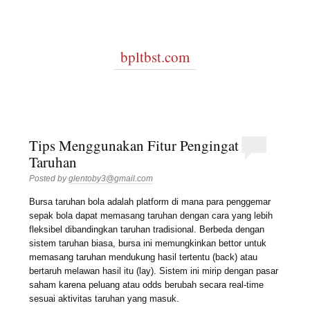
bpltbst.com
Tips Menggunakan Fitur Pengingat
Taruhan
Posted by
glentoby3@gmail.com
Bursa taruhan bola adalah platform di mana para penggemar
sepak bola dapat memasang taruhan dengan cara yang lebih
fleksibel dibandingkan taruhan tradisional. Berbeda dengan
sistem taruhan biasa, bursa ini memungkinkan bettor untuk
memasang taruhan mendukung hasil tertentu (back) atau
bertaruh melawan hasil itu (lay). Sistem ini mirip dengan pasar
saham karena peluang atau odds berubah secara real-time
sesuai aktivitas taruhan yang masuk.