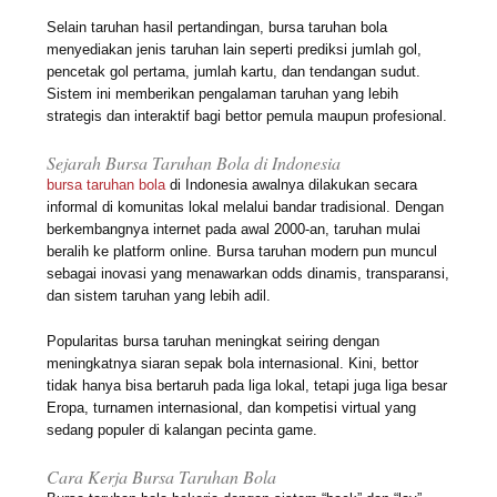
Selain taruhan hasil pertandingan, bursa taruhan bola
menyediakan jenis taruhan lain seperti prediksi jumlah gol,
pencetak gol pertama, jumlah kartu, dan tendangan sudut.
Sistem ini memberikan pengalaman taruhan yang lebih
strategis dan interaktif bagi bettor pemula maupun profesional.
Sejarah Bursa Taruhan Bola di Indonesia
bursa taruhan bola
di Indonesia awalnya dilakukan secara
informal di komunitas lokal melalui bandar tradisional. Dengan
berkembangnya internet pada awal 2000-an, taruhan mulai
beralih ke platform online. Bursa taruhan modern pun muncul
sebagai inovasi yang menawarkan odds dinamis, transparansi,
dan sistem taruhan yang lebih adil.
Popularitas bursa taruhan meningkat seiring dengan
meningkatnya siaran sepak bola internasional. Kini, bettor
tidak hanya bisa bertaruh pada liga lokal, tetapi juga liga besar
Eropa, turnamen internasional, dan kompetisi virtual yang
sedang populer di kalangan pecinta game.
Cara Kerja Bursa Taruhan Bola