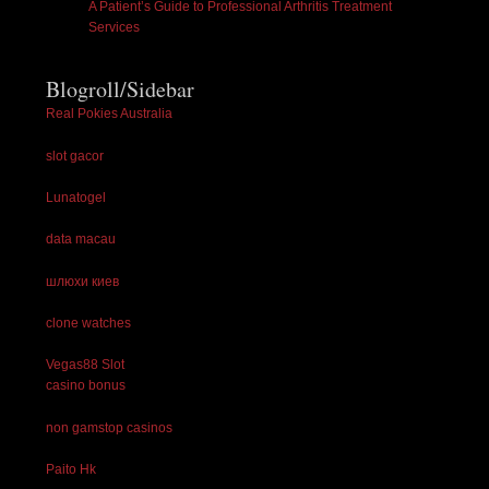
A Patient’s Guide to Professional Arthritis Treatment
Services
Blogroll/Sidebar
Real Pokies Australia
slot gacor
Lunatogel
data macau
шлюхи киев
clone watches
Vegas88 Slot
casino bonus
non gamstop casinos
Paito Hk