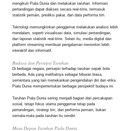
mengikuti Piala Dunia dan melakukan taruhan. Informasi
pertandingan dapat diakses secara real-time, termasuk
statistik pemain, prediksi pakar, dan data performa tim.
Teknologi memungkinkan penggemar melakukan analisis lebih
mendalam, seperti visualisasi data, simulasi pertandingan,
dan laporan statistik real-time. Selain itu, media digital dan
platform streaming membuat pengalaman menonton lebih
interaktif dan informatif.
Budaya dan Persepsi Taruhan
Di berbagai negara, persepsi terhadap taruhan sepak bola
berbeda. Ada yang melihatnya sebagai hiburan biasa,
sementara yang lain menekankan pengendalian diri dan etika.
Piala Dunia mempertemukan berbagai perspektif budaya ini.
Taruhan Piala Dunia sering menjadi bagian dari percakapan
sosial, tetapi fokus utama penggemar tetap pada
pertandingan, strategi tim, dan performa pemain, bukan
semata-mata pada taruhan itu sendiri.
Masa Depan Taruhan Piala Dunia