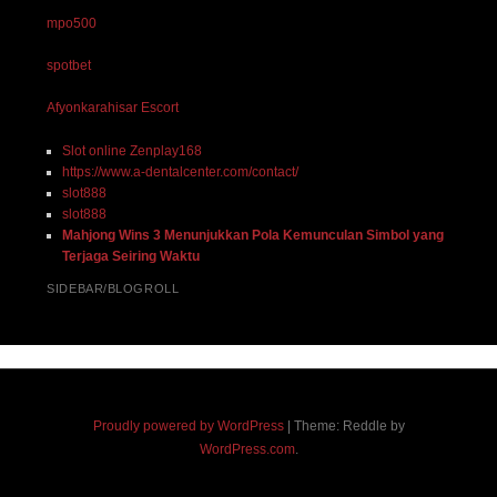
mpo500
spotbet
Afyonkarahisar Escort
Slot online Zenplay168
https://www.a-dentalcenter.com/contact/
slot888
slot888
Mahjong Wins 3 Menunjukkan Pola Kemunculan Simbol yang
Terjaga Seiring Waktu
SIDEBAR/BLOGROLL
Proudly powered by WordPress
|
Theme: Reddle by
WordPress.com
.