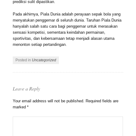
prediksi sulit dipastikan.
Pada akhirnya, Piala Dunia adalah perayaan sepak bola yang
menyatukan penggemar di seluruh dunia. Taruhan Piala Dunia
hanyalah salah satu cara bagi penggemar untuk merasakan
sensasi kompetisi, sementara keindahan permainan,
sportivitas, dan kebersamaan tetap menjadi alasan utama
menonton setiap pertandingan.
Posted in
Uncategorized
Leave a Reply
Your email address will not be published.
Required fields are
marked
*